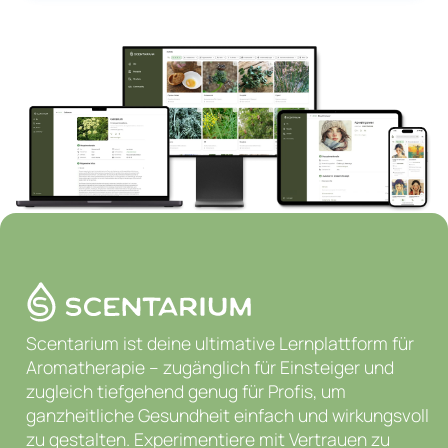
B. An evaluation of aromatherapy massage in
palliative care. Palliat Med 1999; 13: 409–417
Entdecke mehr Artikel

Scentarium ist deine ultimative Lernplattform für
Aromatherapie – zugänglich für Einsteiger und
zugleich tiefgehend genug für Profis, um
ganzheitliche Gesundheit einfach und wirkungsvoll
zu gestalten. Experimentiere mit Vertrauen zu